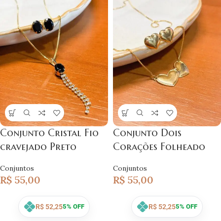
Conjunto Cristal Fio
Conjunto Dois
cravejado Preto
Corações Folheado
Conjuntos
Conjuntos
R$
55,00
R$
55,00
R$
52,25
R$
52,25
5% OFF
5% OFF