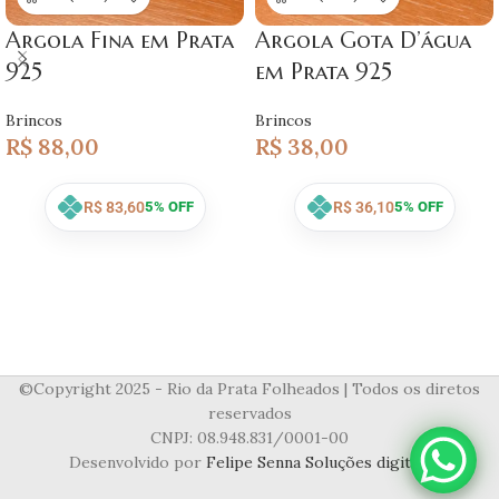
Argola Fina em Prata
Argola Gota D’água
925
em Prata 925
Brincos
Brincos
R$
88,00
R$
38,00
R$
83,60
R$
36,10
5% OFF
5% OFF
©Copyright 2025 - Rio da Prata Folheados | Todos os diretos
reservados
CNPJ: 08.948.831/0001-00
Desenvolvido por
Felipe Senna Soluções digitais