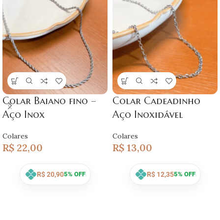
Colar Baiano fino –
Colar Cadeadinho
Aço Inox
Aço Inoxidável
Colares
Colares
R$
22,00
R$
13,00
R$
20,90
R$
12,35
5% OFF
5% OFF