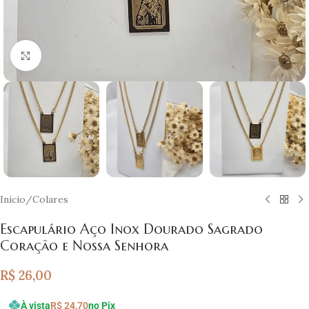
Clique para ampliar
Início
/
Colares
Escapulário Aço Inox Dourado Sagrado
Coração e Nossa Senhora
R$
26,00
À vista
R$
24,70
no Pix