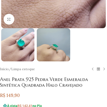
Clique para ampliar
Início
/
Limpa estoque
Anel Prata 925 Pedra Verde Esmeralda
Sintética Quadrada Halo Cravejado
R$
149,90
À vista
R$
142,41
no Pix