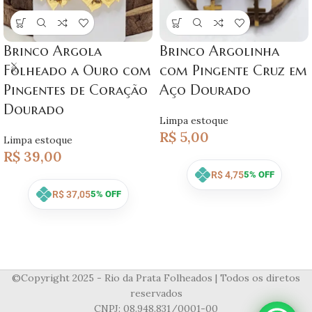
Brinco Argola
Brinco Argolinha
Folheado a Ouro com
com Pingente Cruz em
Pingentes de Coração
Aço Dourado
Dourado
Limpa estoque
R$
5,00
Limpa estoque
R$
39,00
R$
4,75
5% OFF
R$
37,05
5% OFF
©Copyright 2025 - Rio da Prata Folheados | Todos os diretos
reservados
CNPJ: 08.948.831/0001-00