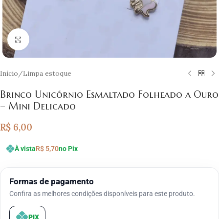
Clique para ampliar
Início
/
Limpa estoque
Brinco Unicórnio Esmaltado Folheado a Ouro
– Mini Delicado
R$
6,00
À vista
R$
5,70
no Pix
Formas de pagamento
Confira as melhores condições disponíveis para este produto.
PIX