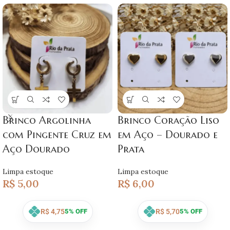
Brinco Argolinha
Brinco Coração Liso
com Pingente Cruz em
em Aço – Dourado e
Aço Dourado
Prata
Limpa estoque
Limpa estoque
R$
5,00
R$
6,00
R$
4,75
R$
5,70
5% OFF
5% OFF