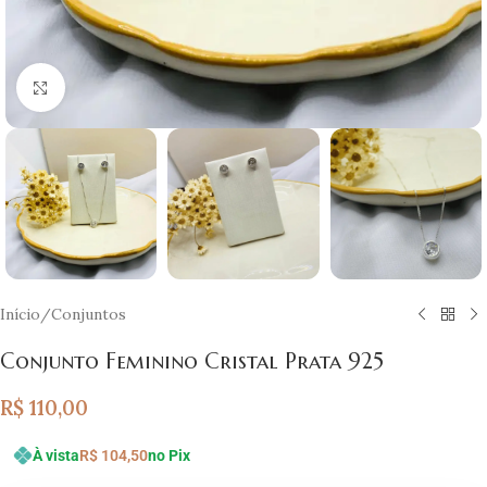
Clique para ampliar
Início
/
Conjuntos
Conjunto Feminino Cristal Prata 925
R$
110,00
À vista
R$
104,50
no Pix