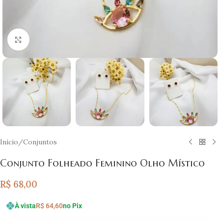
Clique para ampliar
Início
/
Conjuntos
Conjunto Folheado Feminino Olho Místico
R$
68,00
À vista
R$
64,60
no Pix