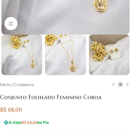
Clique para ampliar
Início
/
Conjuntos
Conjunto Folheado Feminino Coroa
R$
68,00
À vista
R$
64,60
no Pix