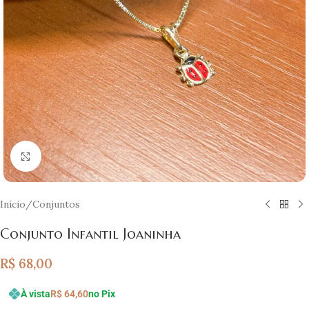
Clique para ampliar
Início
/
Conjuntos
Conjunto Infantil Joaninha
R$
68,00
À vista
R$
64,60
no Pix