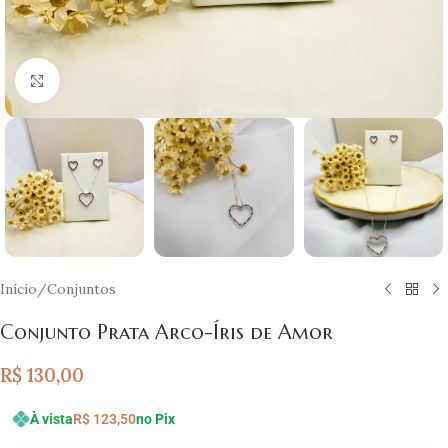
Clique para ampliar
Início
/
Conjuntos
Conjunto Prata Arco-Íris de Amor
R$
130,00
À vista
R$
123,50
no Pix