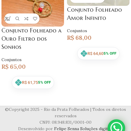
Conjunto Folheado
Amor Infinito
Conjunto Folheado a
Conjuntos
R$
68,00
Ouro Filtro dos
Sonhos
R$
64,60
5% OFF
Conjuntos
R$
65,00
R$
61,75
5% OFF
©Copyright 2025 - Rio da Prata Folheados | Todos os diretos
reservados
CNPJ: 08.948.831/0001-00
Desenvolvido por
Felipe Senna Soluções digitais